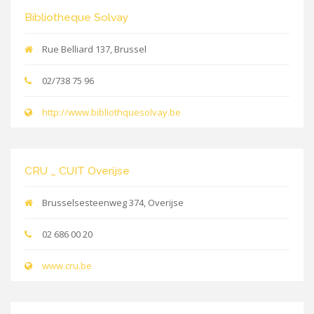
Bibliotheque Solvay
Rue Belliard 137, Brussel
02/738 75 96
http://www.bibliothquesolvay.be
CRU _ CUIT Overijse
Brusselsesteenweg 374, Overijse
02 686 00 20
www.cru.be