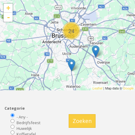
+
-
24
Leaflet
| Map data ©
Google
Categorie
- Any -
Zoeken
Bedrijfsfeest
Huwelijk
Koffietafel