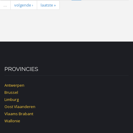
…
volgende ›
laatste »
PROVINCIES
Antwerpen
Brussel
Limburg
Oost Vlaanderen
Vlaams Brabant
Wallonie