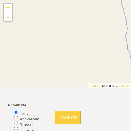
+
-
Leaflet
| Map data ©
Google
Provincie
- Any -
Zoeken
Antwerpen
Brussel
Limburg