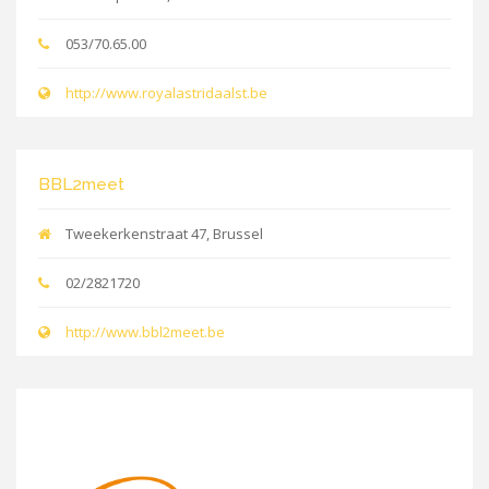
053/70.65.00
http://www.royalastridaalst.be
BBL2meet
Tweekerkenstraat 47, Brussel
02/2821720
http://www.bbl2meet.be