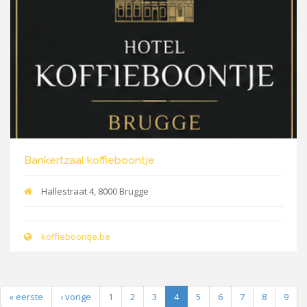
Bankertzaal koffieboontje
Hallestraat 4, 8000 Brugge
koffieboontje.be
« eerste
‹ vorige
1
2
3
4
5
6
7
8
9