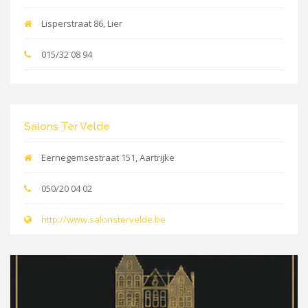
Lisperstraat 86, Lier
015/32 08 94
Salons Ter Velde
Eernegemsestraat 151, Aartrijke
050/20 04 02
http://www.salonstervelde.be