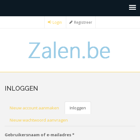
Login
Registreer
INLOGGEN
PRIMAIRE
Nieuw account aanmaken
Inloggen
(actieve
tabblad)
TABS
Nieuw wachtwoord aanvragen
Gebruikersnaam of e-mailadres
*