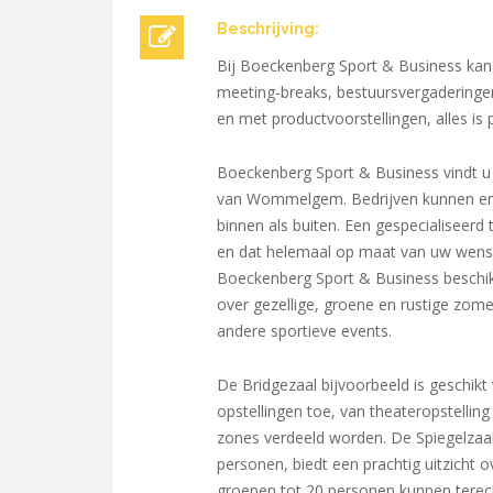
Beschrijving:
Bij Boeckenberg Sport & Business kan 
meeting-breaks, bestuursvergaderingen 
en met productvoorstellingen, alles is 
Boeckenberg Sport & Business vindt u v
van Wommelgem. Bedrijven kunnen er t
binnen als buiten. Een gespecialiseer
en dat helemaal op maat van uw wense
Boeckenberg Sport & Business beschikt
over gezellige, groene en rustige zome
andere sportieve events.
De Bridgezaal bijvoorbeeld is geschikt
opstellingen toe, van theateropstellin
zones verdeeld worden. De Spiegelzaal
personen, biedt een prachtig uitzicht 
groepen tot 20 personen kunnen terecht