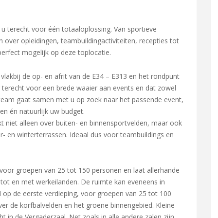
u terecht voor één totaaloplossing. Van sportieve
over opleidingen, teambuildingactiviteiten, recepties tot
perfect mogelijk op deze toplocatie.
lakbij de op- en afrit van de E34 – E313 en het rondpunt
erecht voor een brede waaier aan events en dat zowel
d team gaat samen met u op zoek naar het passende event,
n én natuurlijk uw budget.
 niet alleen over buiten- en binnensportvelden, maar ook
r- en winterterrassen. Ideaal dus voor teambuildings en
 voor groepen van 25 tot 150 personen en laat allerhande
g tot en met werkeilanden. De ruimte kan eveneens in
 op de eerste verdieping, voor groepen van 25 tot 100
over de korfbalvelden en het groene binnengebied. Kleine
 in de Vergaderzaal. Net zoals in alle andere zalen zijn