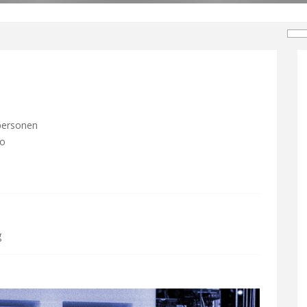
 personen
co
g