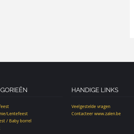
GORIEËN
HANDIGE LINKS
feest
Veelgestelde vragen
ie/Lentefeest
Contacteer
www.zalen.be
st / Baby borrel
k