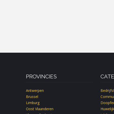
PROVINCIES
CATE
Antwerpen
Bedrijfs
Brussel
Commun
Limburg
Doopfee
Oost Vlaanderen
Huwelij