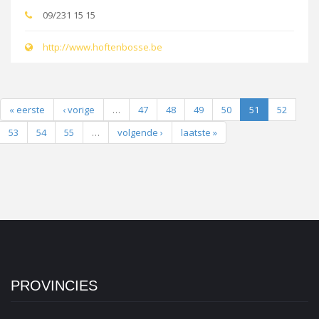
09/231 15 15
http://www.hoftenbosse.be
« eerste
‹ vorige
…
47
48
49
50
51
52
53
54
55
…
volgende ›
laatste »
PROVINCIES