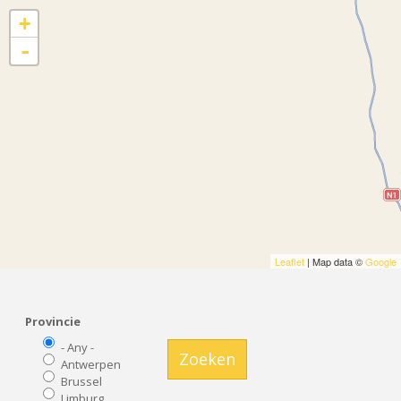
+
-
Leaflet
| Map data ©
Google
Provincie
- Any -
Zoeken
Antwerpen
Brussel
Limburg