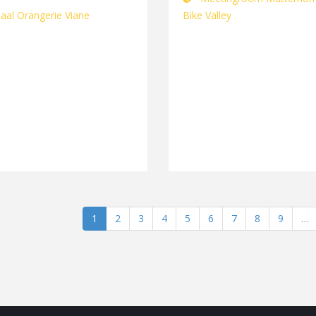
aal Orangerie Viane
Bike Valley
1
2
3
4
5
6
7
8
9
…