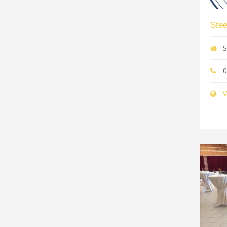
Stee
S
0
V