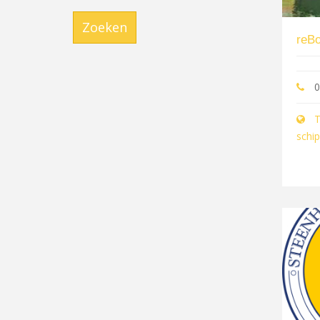
Zoeken
reBo
0
T
schip