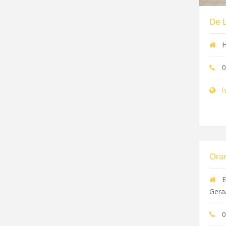
De 
H
0
h
Oran
E
Gera
0