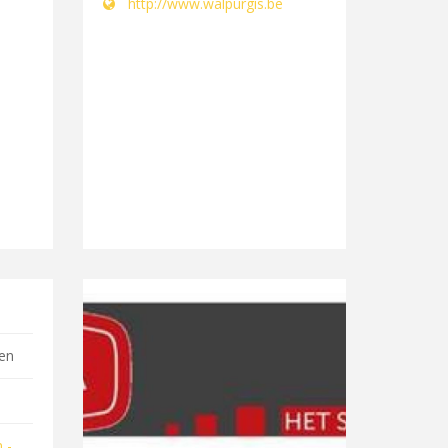
http://www.walpurgis.be
gen
 -