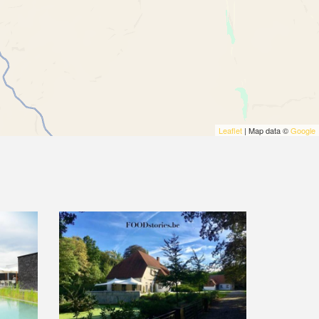
Leaflet
| Map data ©
Google