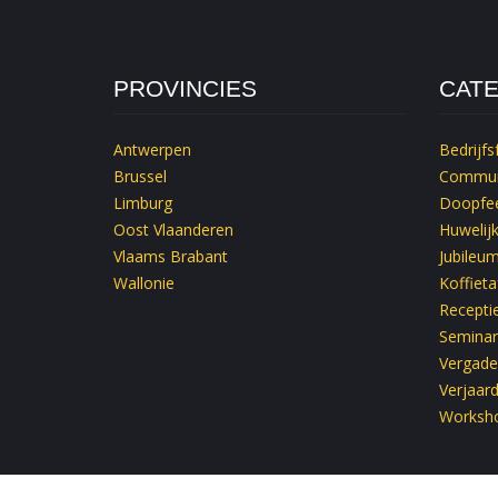
PROVINCIES
CAT
Antwerpen
Bedrijfs
Brussel
Commun
Limburg
Doopfee
Oost Vlaanderen
Huwelij
Vlaams Brabant
Jubileu
Wallonie
Koffieta
Recepti
Seminar
Vergade
Verjaar
Worksh