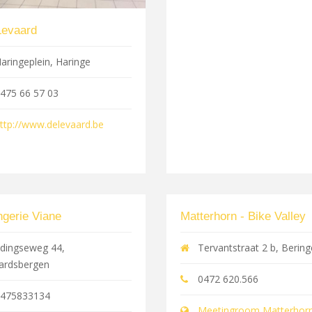
Levaard
aringeplein, Haringe
475 66 57 03
ttp://www.delevaard.be
gerie Viane
Matterhorn - Bike Valley
dingseweg 44,
Tervantstraat 2 b, Berin
ardsbergen
0472 620.566
475833134
Meetingroom Matterhorn