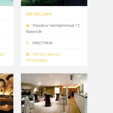
Hof ten Laere
Theodoor Vermijlenstraat 17,
Baasrode
0492774636
.be
Hof ten Laere by
FOODstories