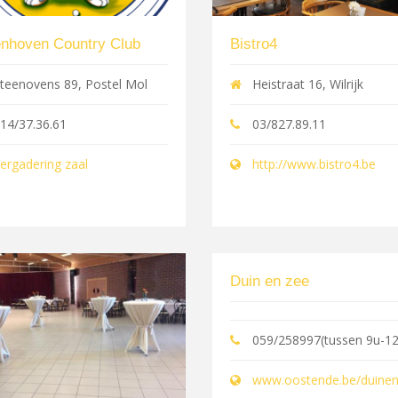
nhoven Country Club
Bistro4
teenovens 89, Postel Mol
Heistraat 16, Wilrijk
14/37.36.61
03/827.89.11
ergadering zaal
http://www.bistro4.be
Duin en zee
059/258997(tussen 9u-12
www.oostende.be/duine