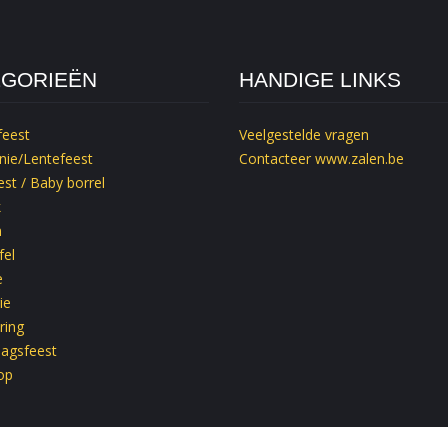
EGORIEËN
HANDIGE LINKS
feest
Veelgestelde vragen
ie/Lentefeest
Contacteer
www.zalen.be
st / Baby borrel
k
m
fel
e
ie
ring
dagsfeest
op