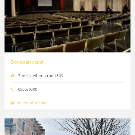
Bonapartezaal
Zeedijk-Albertstrand 509
050630500
meer informatie