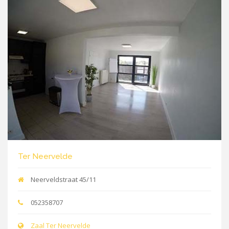
Ter Neervelde
Neerveldstraat 45/11
052358707
Zaal Ter Neervelde