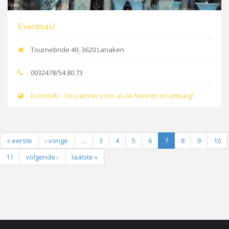
Events4U
Tournebride 49, 3620 Lanaken
0032478/54.80.73
Events4U - De partner voor al uw feesten in Limburg!
« eerste
‹ vorige
…
3
4
5
6
7
8
9
10
11
volgende ›
laatste »