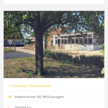
't Soethuys Waarschoot
Stationsstraat 130, 9950 Lievegem
0491056172