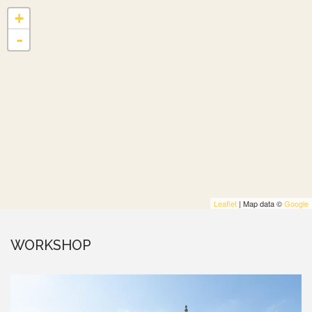
+
-
Leaflet
| Map data ©
Google
WORKSHOP