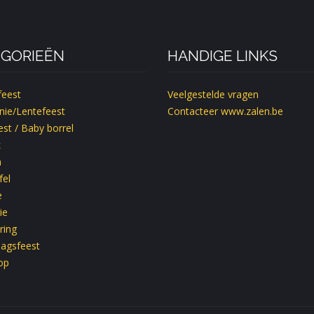
GORIEËN
HANDIGE LINKS
feest
Veelgestelde vragen
ie/Lentefeest
Contacteer
www.zalen.be
st / Baby borrel
k
m
fel
e
ie
ring
dagsfeest
op