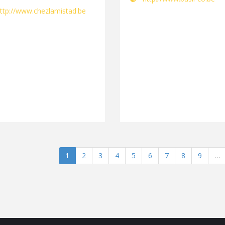
ttp://www.chezlamistad.be
1
2
3
4
5
6
7
8
9
…