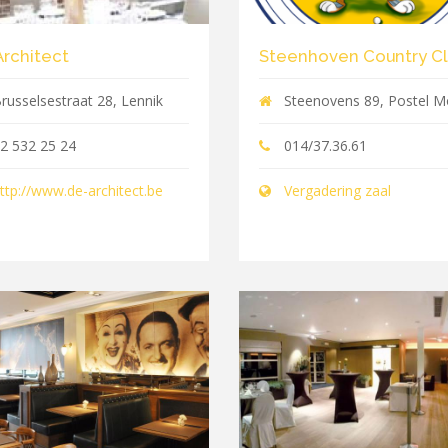
Architect
Steenhoven Country C
russelsestraat 28, Lennik
Steenovens 89, Postel M
2 532 25 24
014/37.36.61
ttp://www.de-architect.be
Vergadering zaal