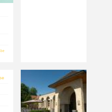
.be
ise