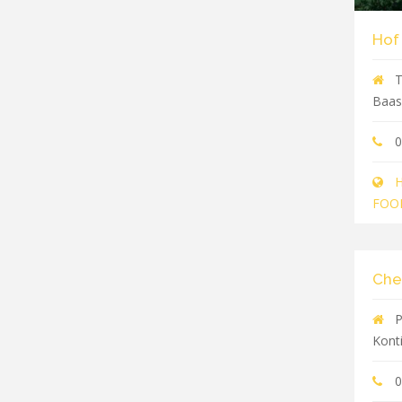
Hof
T
Baas
0
H
FOOD
Che
P
Kont
0