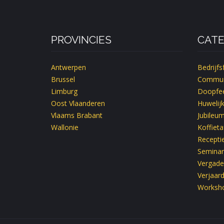
PROVINCIES
CATE
Antwerpen
Bedrijfs
Brussel
Commun
Limburg
Doopfee
Oost Vlaanderen
Huwelij
Vlaams Brabant
Jubileu
Wallonie
Koffieta
Recepti
Seminar
Vergade
Verjaar
Worksh