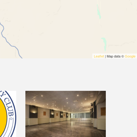
Leaflet
| Map data ©
Google