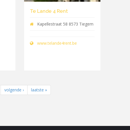
Te Lande 4 Rent
Kapellestraat 58 8573 Tiegem
www.telande4rent.be
volgende ›
laatste »