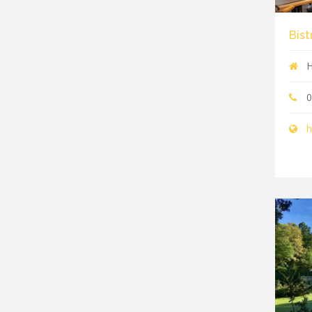
Bist
H
0
h