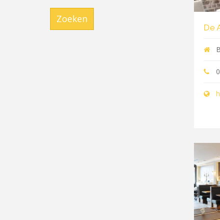
Zoeken
De 
B
0
h