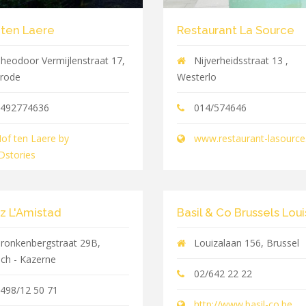
 ten Laere
Restaurant La Source
heodoor Vermijlenstraat 17,
Nijverheidsstraat 13 ,
rode
Westerlo
492774636
014/574646
of ten Laere by
www.restaurant-lasource
stories
z L'Amistad
Basil & Co Brussels Lou
ronkenbergstraat 29B,
Louizalaan 156, Brussel
ich - Kazerne
02/642 22 22
498/12 50 71
http://www.basil-co.be