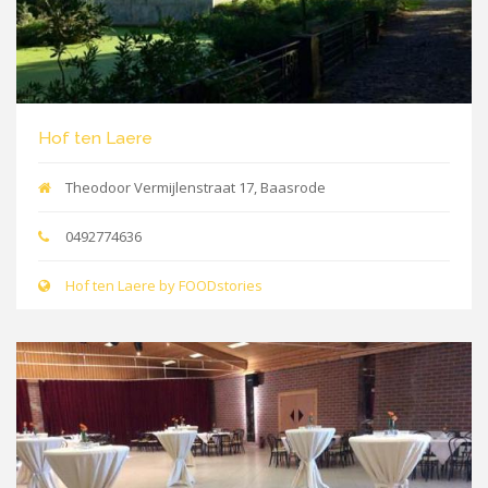
Hof ten Laere
Theodoor Vermijlenstraat 17, Baasrode
0492774636
Hof ten Laere by FOODstories