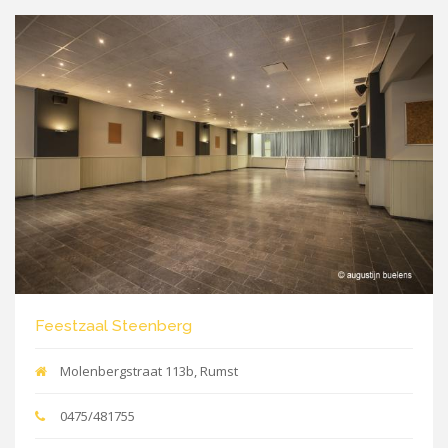
Feestzaal Steenberg
Molenbergstraat 113b, Rumst
0475/481755