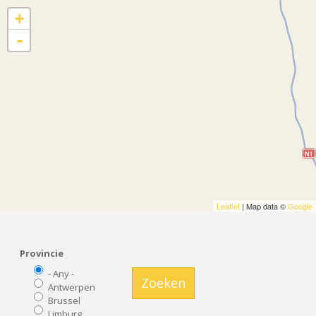
+
-
Leaflet
| Map data ©
Google
Provincie
- Any -
Zoeken
Antwerpen
Brussel
Limburg