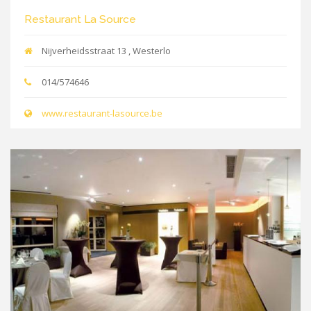
Restaurant La Source
Nijverheidsstraat 13 , Westerlo
014/574646
www.restaurant-lasource.be