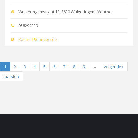
Wulveringemstraat 10, 8630 Wulveringem (Veurne)
058299229
Kasteel Beauvoorde
1
2
3
4
5
6
7
8
9
…
volgende ›
laatste »