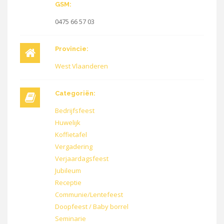
GSM:
0475 66 57 03
Provincie:
West Vlaanderen
Categoriën:
Bedrijfsfeest
Huwelijk
Koffietafel
Vergadering
Verjaardagsfeest
Jubileum
Receptie
Communie/Lentefeest
Doopfeest / Baby borrel
Seminarie