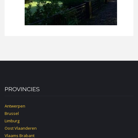
PROVINCIES
Antwerpen
Brussel
Limburg
Oost Vlaanderen
Vlaams Brabant